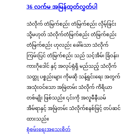
36 လက်မ အမြန်ထုတ်လွှတ်ပါ
သံလိုက် တံမြက်စည်း တံမြက်စည်း လှိမ့်ခြင်း
သို့မဟုတ် သံလိုက်တံမြက်စည်း တံမြက်စည်း
တံမြက်စည်း ဟုလည်း ခေါ်သော သံလိုက်
ကြမ်းပြင် တံမြက်စည်း သည် သင့်အိမ်၊ ခြံဝန်း၊
ကားဂိုဒေါင် နှင့် အလုပ်ရုံရှိ မည်သည့် သံလိုက်
သတ္တု ပစ္စည်းများ ကိုမဆို သန့်ရှင်းရေး အတွက်
အသုံးဝင်သော အမြဲတမ်း သံလိုက် ကိရိယာ
တစ်မျိုး ဖြစ်သည်။ ၎င်းကို အလူမီနီယမ်
အိမ်ရာနှင့် အမြဲတမ်း သံလိုက်စနစ်ဖြင့် တပ်ဆင်
ထားသည်။
စုံစမ်းရေး
အသေးစိတ်