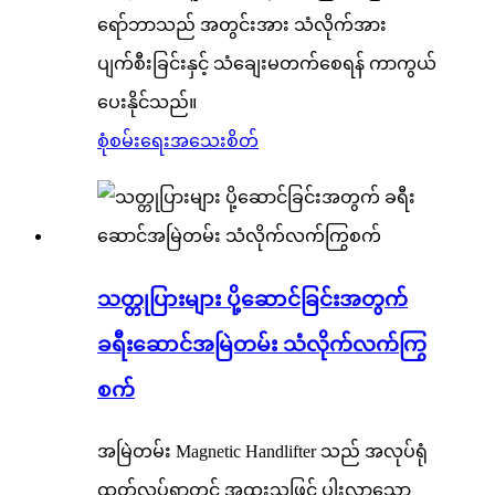
ရော်ဘာသည် အတွင်းအား သံလိုက်အား
ပျက်စီးခြင်းနှင့် သံချေးမတက်စေရန် ကာကွယ်
ပေးနိုင်သည်။
စုံစမ်းရေး
အသေးစိတ်
သတ္တုပြားများ ပို့ဆောင်ခြင်းအတွက်
ခရီးဆောင်အမြဲတမ်း သံလိုက်လက်ကြွ
စက်
အမြဲတမ်း Magnetic Handlifter သည် အလုပ်ရုံ
ထုတ်လုပ်ရာတွင် အထူးသဖြင့် ပါးလွှာသော