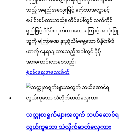
သည့် အရည်အသွေးမြင့် ရော်ဘာအလွှာနှင့်
ပေါင်းစပ်ထားသည်။ ထိပ်ပေါ်တွင် လက်ကိုင်
ရှည်ဖြင့် ဒီဇိုင်းထုတ်ထားသောကြောင့် အသုံးပြု
သူကို မကြာခဏ နူးညံ့သိမ်မွေ့သော ဗီနိုင်းမီဒီ
ယာကို နေရာချထားသည့်အခါတွင် ပိုမို
အားကောင်းလာစေသည်။
စုံစမ်းရေး
အသေးစိတ်
သတ္တုစာရွက်များအတွက် သယ်ဆောင်ရ
လွယ်ကူသော သံလိုက်ဓာတ်လှေကား