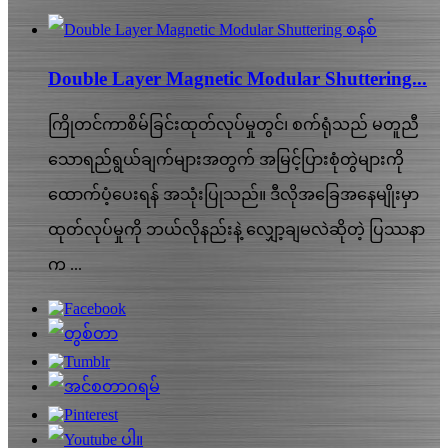
Double Layer Magnetic Modular Shuttering...
ကြိုတင်ကာစိမ်ခြင်းထုတ်လုပ်မှုတွင်၊ စက်ရုံသည် မတူညီ
သောရည်ရွယ်ချက်များအတွက် အမြင့်ပြားစုံတွဲများကို
ထောက်ပံ့ပေးရန် အသုံးပြုသည်။ ဒီလိုအခြေအနေမျိုးမှာ
ထုတ်လုပ်မှုကို ဘယ်လိုနည်းနဲ့ လျှော့ချမလဲဆိုတဲ့ ပြဿနာ
က ...