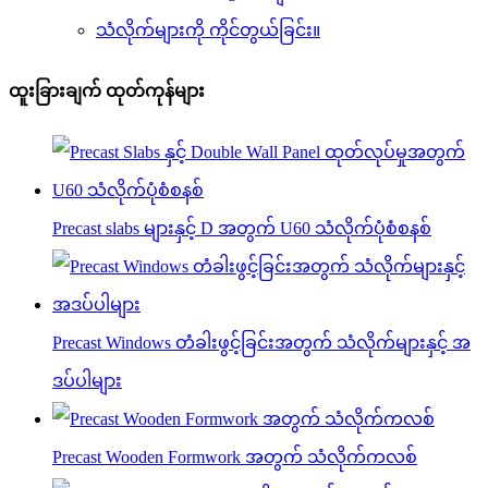
သံလိုက်များကို ကိုင်တွယ်ခြင်း။
ထူးခြားချက် ထုတ်ကုန်များ
Precast slabs များနှင့် D အတွက် U60 သံလိုက်ပုံစံစနစ်
Precast Windows တံခါးဖွင့်ခြင်းအတွက် သံလိုက်များနှင့် အ
ဒပ်ပါများ
Precast Wooden Formwork အတွက် သံလိုက်ကလစ်