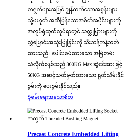
စာရွက်များအပြင် ချွန်ထက်သောအစွန်းများ
သို့မဟုတ် အဆီပြန်သောအစိတ်အပိုင်းများကို
အလုပ်ရုံထုတ်လုပ်ရာတွင် သတ္တုပြားများကို
လွှဲပြောင်းအသုံးပြုခြင်းကို သီးသန့်ကန့်သတ်
ထားသည်။ ပေါင်းစပ်ထားသော အမြဲတမ်း
သံလိုက်စနစ်သည် 300KG Max ဆွဲငင်အားဖြင့်
50KG အဆင့်သတ်မှတ်ထားသော ရုတ်သိမ်းနိုင်
စွမ်းကို ပေးစွမ်းနိုင်သည်။
စုံစမ်းရေး
အသေးစိတ်
Precast Concrete Embedded Lifting