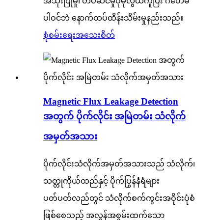
အသုံးပြုမှု၊ တပ်ဆင်မှုပိုမိုလွယ်ကူပြီး ဂဟေမ
ပါဝင်ဘဲ နောက်ထပ်ထိန်းသိမ်းမှုနည်းသည်။
စုံစမ်းရေး
အသေးစိတ်
Magnetic Flux Leakage Detection
အတွက် ပိုက်လိုင်း အမြဲတမ်း သံလိုက်
အမှတ်အသား
ပိုက်လိုင်းသံလိုက်အမှတ်အသားသည် သံလိုက်၊
သတ္တုကိုယ်ထည်နှင့် ပိုက်ပြွန်နံရံများ
ပတ်ပတ်လည်တွင် သံလိုက်စက်ကွင်းအဝိုင်းပုံစံ
ဖြစ်စေသည့် အလွန်အစွမ်းထက်သော