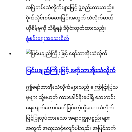
အမြဲတမ်းသံလိုက်များဖြင့် ဖွဲ့စည်းထားသည်။
ပိုက်လိုင်းစစ်ဆေးခြင်းအတွက် သံလိုက်ဓာတ်
ယိုစိမ့်မှုကို သိရှိရန် ဒီဇိုင်းထုတ်ထားသည်။
စုံစမ်းရေး
အသေးစိတ်
ပြင်ပချည်ကြိုးဖြင့် ရော်ဘာအိုးသံလိုက်
ဤရော်ဘာအိုးသံလိုက်များသည် ကြော်ငြာပြသ
မှုများ သို့မဟုတ် ကားခေါင်မိုးပေါ်ရှိ ဘေးကင်း
ရေး မျက်တောင်ခတ်ခြင်းကဲ့သို့သော သံလိုက်
ဖြင့်ပြုလုပ်ထားသော အရာဝတ္ထုပစ္စည်းများ
အတွက် အထူးသင့်လျော်ပါသည်။ အပြင်ဘက်