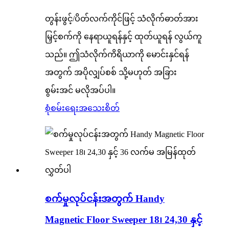
တွန်းဖွင့်/ပိတ်လက်ကိုင်ဖြင့် သံလိုက်ဓာတ်အား
မြှင့်စက်ကို နေရာယူရန်နှင့် ထုတ်ယူရန် လွယ်ကူ
သည်။ ဤသံလိုက်ကိရိယာကို မောင်းနှင်ရန်
အတွက် အပိုလျှပ်စစ် သို့မဟုတ် အခြား
စွမ်းအင် မလိုအပ်ပါ။
စုံစမ်းရေး
အသေးစိတ်
စက်မှုလုပ်ငန်းအတွက် Handy
Magnetic Floor Sweeper 18၊ 24,30 နှင့်