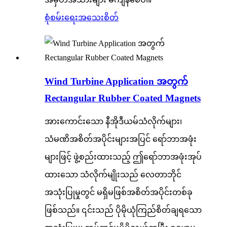
စုံစမ်းရေး
အသေးစိတ်
Wind Turbine Application အတွက်
Rectangular Rubber Coated Magnets
အားကောင်းသော နီအိုဒီယမ်သံလိုက်များ၊
သံမဏိအစိတ်အပိုင်းများအပြင် ရော်ဘာအဖုံး
များဖြင့် ဖွဲ့စည်းထားသည့် ဤရော်ဘာအဖုံးအုပ်
ထားသော သံလိုက်မျိုးသည် လေတာဘိုင်
အသုံးပြုမှုတွင် မရှိမဖြစ်အစိတ်အပိုင်းတစ်ခု
ဖြစ်သည်။ ၎င်းသည် ပိုမိုယုံကြည်စိတ်ချရသော