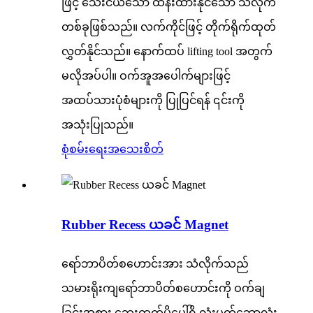
ဖြင့် သေးငယ်သော ထိန်းထားနိုင်သော သံလိုက်
တစ်ခုဖြစ်သည်။ လက်ကိုင်ဖြင့် တိုက်ရိုက်ထုတ်
လွှတ်နိုင်သည်။ နောက်ထပ် lifting tool အတွက်
မလိုအပ်ပါ။ ဝက်အူအပေါက်များဖြင့်
အထပ်သားပုံစံများကို ပြုပြင်ရန် ၎င်းကို
အသုံးပြုသည်။
စုံစမ်းရေး
အသေးစိတ်
Rubber Recess ယခင် Magnet
ရော်ဘာပိတ်စဟောင်းအား သံလိုက်သည်
သမားရိုးကျရော်ဘာပိတ်စဟောင်းကို ဝက်ချ
ခြင်းအစား ဘေးထွက်မှိုပေါ်ရှိ လုံးပတ်ဘောလုံး