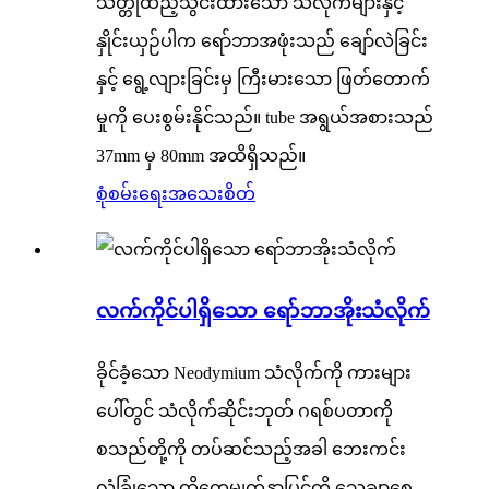
သတ္တုထည့်သွင်းထားသော သံလိုက်များနှင့်
နှိုင်းယှဉ်ပါက ရော်ဘာအဖုံးသည် ချော်လဲခြင်း
နှင့် ရွေ့လျားခြင်းမှ ကြီးမားသော ဖြတ်တောက်
မှုကို ပေးစွမ်းနိုင်သည်။ tube အရွယ်အစားသည်
37mm မှ 80mm အထိရှိသည်။
စုံစမ်းရေး
အသေးစိတ်
လက်ကိုင်ပါရှိသော ရော်ဘာအိုးသံလိုက်
ခိုင်ခံ့သော Neodymium သံလိုက်ကို ကားများ
ပေါ်တွင် သံလိုက်ဆိုင်းဘုတ် ဂရစ်ပတာကို
စသည်တို့ကို တပ်ဆင်သည့်အခါ ဘေးကင်း
လုံခြုံသော ထိတွေ့မျက်နှာပြင်ကို သေချာစေ