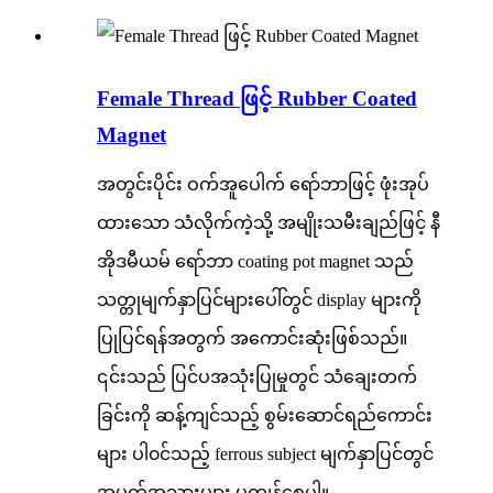
Female Thread ဖြင့် Rubber Coated
Magnet
အတွင်းပိုင်း ဝက်အူပေါက် ရော်ဘာဖြင့် ဖုံးအုပ်
ထားသော သံလိုက်ကဲ့သို့ အမျိုးသမီးချည်ဖြင့် နီ
အိုဒမီယမ် ရော်ဘာ coating pot magnet သည်
သတ္တုမျက်နှာပြင်များပေါ်တွင် display များကို
ပြုပြင်ရန်အတွက် အကောင်းဆုံးဖြစ်သည်။
၎င်းသည် ပြင်ပအသုံးပြုမှုတွင် သံချေးတက်
ခြင်းကို ဆန့်ကျင်သည့် စွမ်းဆောင်ရည်ကောင်း
များ ပါ၀င်သည့် ferrous subject မျက်နှာပြင်တွင်
အမှတ်အသားများ မကျန်စေပါ။