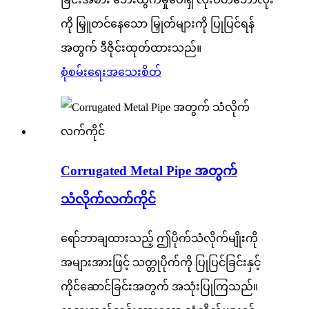
ကို မြှူတင်နေသော မြှုတ်များကို ပြုပြင်ရန်
အတွက် ဒီဇိုင်းထုတ်ထားသည်။
စုံစမ်းရေး
အသေးစိတ်
Corrugated Metal Pipe အတွက်
သံလိုက်လက်ကိုင်
ရော်ဘာချထားသည့် ဤပိုက်သံလိုက်မျိုးကို
အများအားဖြင့် သတ္တုပိုက်ကို ပြုပြင်ခြင်းနှင့်
ကိုင်ဆောင်ခြင်းအတွက် အသုံးပြုကြသည်။