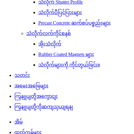
သံလိုက် Shutter Profile
သံလိုက်ပီပြင်ပြားများ
Precast Concrete ဆက်စပ်ပစ္စည်းများ
သံလိုက်လက်ကိုင်စနစ်
အိုးသံလိုက်
Rubber Coated Magnets များ
သံလိုက်များကို ကိုင်တွယ်ခြင်း။
သတင်း
အမေးအဖြေများ
ကြှနျုပျတို့အကွောငျး
ကြှနျုပျတို့ကိုဆကျသှယျရနျ
အိမ်
ထုတ်ကုန်များ