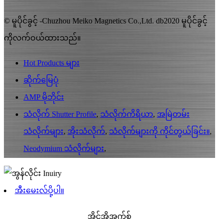
© မူပိုင်ခွင့် -Chuzhou Meiko Magnetics Co.,Ltd. db2020 မူပိုင်ခွင့်
ကိုလက်ဝယ်ထားသည်။
Hot Products များ
ဆိုက်မြေပုံ
AMP မိုဘိုင်း
သံလိုက် Shutter Profile
,
သံလိုက်ကိရိယာ
,
အမြဲတမ်း
သံလိုက်များ
,
အိုးသံလိုက်
,
သံလိုက်များကို ကိုင်တွယ်ခြင်း။
,
Neodymium သံလိုက်များ
,
အီးမေးလ်ပို့ပါ။
အိုင်အိုအက်စ်