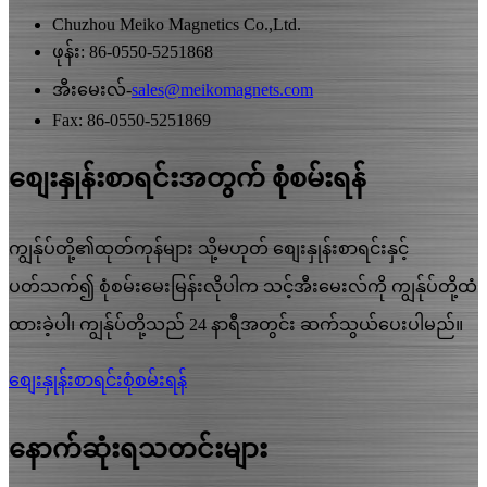
Chuzhou Meiko Magnetics Co.,Ltd.
ဖုန်း: 86-0550-5251868
အီးမေးလ်-
sales@meikomagnets.com
Fax: 86-0550-5251869
စျေးနှုန်းစာရင်းအတွက် စုံစမ်းရန်
ကျွန်ုပ်တို့၏ထုတ်ကုန်များ သို့မဟုတ် စျေးနှုန်းစာရင်းနှင့်
ပတ်သက်၍ စုံစမ်းမေးမြန်းလိုပါက သင့်အီးမေးလ်ကို ကျွန်ုပ်တို့ထံ
ထားခဲ့ပါ၊ ကျွန်ုပ်တို့သည် 24 နာရီအတွင်း ဆက်သွယ်ပေးပါမည်။
စျေးနှုန်းစာရင်းစုံစမ်းရန်
နောက်ဆုံးရသတင်းများ