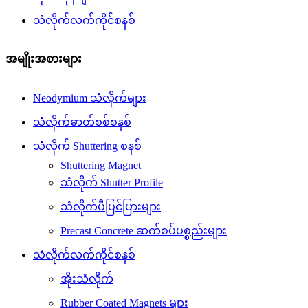
သံလိုက်လက်ကိုင်စနစ်
အမျိုးအစားများ
Neodymium သံလိုက်များ
သံလိုက်ဓာတ်စစ်စနစ်
သံလိုက် Shuttering စနစ်
Shuttering Magnet
သံလိုက် Shutter Profile
သံလိုက်ပီပြင်ပြားများ
Precast Concrete ဆက်စပ်ပစ္စည်းများ
သံလိုက်လက်ကိုင်စနစ်
အိုးသံလိုက်
Rubber Coated Magnets များ