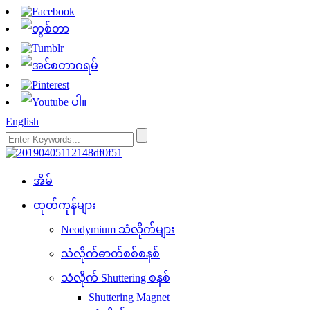
English
အိမ်
ထုတ်ကုန်များ
Neodymium သံလိုက်များ
သံလိုက်ဓာတ်စစ်စနစ်
သံလိုက် Shuttering စနစ်
Shuttering Magnet