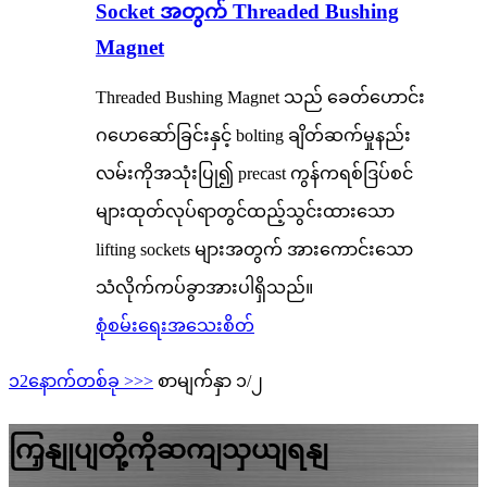
Socket အတွက် Threaded Bushing
Magnet
Threaded Bushing Magnet သည် ခေတ်ဟောင်း
ဂဟေဆော်ခြင်းနှင့် bolting ချိတ်ဆက်မှုနည်း
လမ်းကိုအသုံးပြု၍ precast ကွန်ကရစ်ဒြပ်စင်
များထုတ်လုပ်ရာတွင်ထည့်သွင်းထားသော
lifting sockets များအတွက် အားကောင်းသော
သံလိုက်ကပ်ခွာအားပါရှိသည်။
စုံစမ်းရေး
အသေးစိတ်
၁
2
နောက်တစ်ခု >
>>
စာမျက်နှာ ၁/၂
ကြှနျုပျတို့ကိုဆကျသှယျရနျ