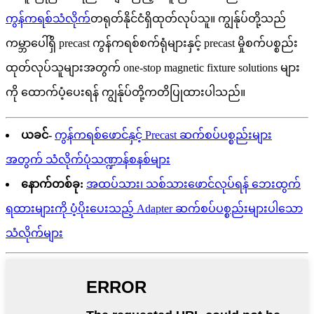
ကွန်ကရစ်သံလိုက်
တရုတ်နိုင်ငံရှိထုတ်လုပ်သူ။ ကျွန်ုပ်တို့သည်
ကမ္ဘာပေါ်ရှိ precast ကွန်ကရစ်စက်ရုံများနှင့် precast မှိုစက်ပစ္စည်း
ထုတ်လုပ်သူများအတွက် one-stop magnetic fixture solutions များ
ကို ထောက်ပံ့ပေးရန် ကျွန်ုပ်တို့ကတိပြုထားပါသည်။
ယခင်-
ကွန်ကရစ်ဖောင်နှင့် Precast ဆက်စပ်ပစ္စည်းများ
အတွက် သံလိုက်ပုံသဏ္ဍာန်စနစ်များ
နောက်တစ်ခု:
အထပ်သား၊ သစ်သားဖောင်လုပ်ရန် ဘေးထွက်
ရထားများကို ပံ့ပိုးပေးသည့် Adapter ဆက်စပ်ပစ္စည်းများပါသော
သံလိုက်များ