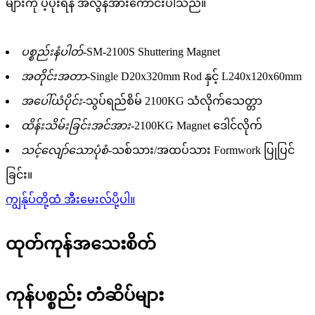
များကို ပံ့ပိုးရန် အလွန်အားကောင်းပါသည်။
ပစ္စည်းနံပါတ်-
SM-2100S Shuttering Magnet
အတိုင်းအတာ-
Single D20x320mm Rod နှင့် L240x120x60mm
အပေါ်ယံပိုင်း-
သွပ်ရည်စိမ် 2100KG သံလိုက်သေတ္တာ
ထိန်းသိမ်းခြင်းအင်အား-
2100KG Magnet ဒေါင်လိုက်
သင့်လျော်သောပုံစံ-
သစ်သား/အထပ်သား Formwork ပြုပြင်
ခြင်း။
ကျွန်ုပ်တို့ထံ အီးမေးလ်ပို့ပါ။
ထုတ်ကုန်အသေးစိတ်
ကုန်ပစ္စည်း တံဆိပ်များ