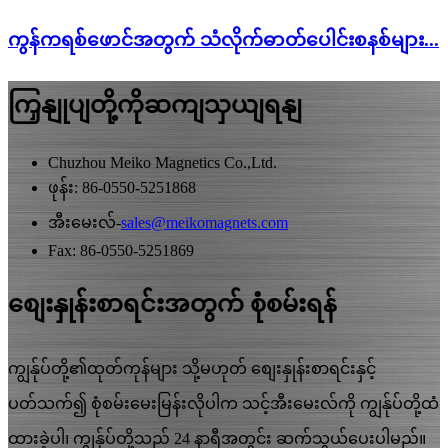
ကွန်ကရစ်ဖောင်အတွက် သံလိုက်ဓာတ်ပေါင်းစနစ်များ...
ကြှနျုပျတို့ကိုဆကျသှယျရနျ
Chuzhou Meiko Magnetics Co.,Ltd.
ဖုန်း: 86-0550-5251868
အီးမေးလ်-
sales@meikomagnets.com
Fax: 86-0550-5251869
စျေးနှုန်းစာရင်းအတွက် စုံစမ်းရန်
ကျွန်ုပ်တို့၏ထုတ်ကုန်များ သို့မဟုတ် စျေးနှုန်းစာရင်းနှင့်
ပတ်သက်၍ စုံစမ်းမေးမြန်းလိုပါက သင့်အီးမေးလ်ကို ကျွန်ုပ်တို့ထံ
ထားခဲ့ပါ၊ ကျွန်ုပ်တို့သည် 24 နာရီအတွင်း ဆက်သွယ်ပေးပါမည်။