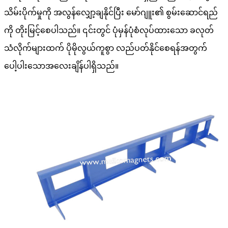
သိမ်းပိုက်မှုကို အလွန်လျှော့ချနိုင်ပြီး မော်ဂျူး၏ စွမ်းဆောင်ရည်
ကို တိုးမြင့်စေပါသည်။ ၎င်းတွင် ပုံမှန်ပုံစံလုပ်ထားသော ခလုတ်
သံလိုက်များထက် ပိုမိုလွယ်ကူစွာ လည်ပတ်နိုင်စေရန်အတွက်
ပေါ့ပါးသောအလေးချိန်ပါရှိသည်။