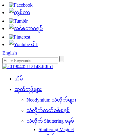
English
အိမ်
ထုတ်ကုန်များ
Neodymium သံလိုက်များ
သံလိုက်ဓာတ်စစ်စနစ်
သံလိုက် Shuttering စနစ်
Shuttering Magnet