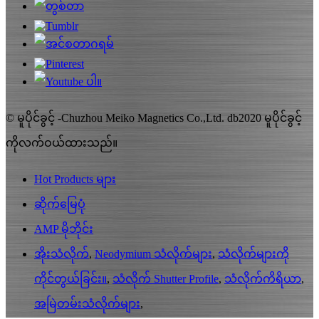
© မူပိုင်ခွင့် -Chuzhou Meiko Magnetics Co.,Ltd. db2020 မူပိုင်ခွင့်
ကိုလက်ဝယ်ထားသည်။
Hot Products များ
ဆိုက်မြေပုံ
AMP မိုဘိုင်း
အိုးသံလိုက်
,
Neodymium သံလိုက်များ
,
သံလိုက်များကို
ကိုင်တွယ်ခြင်း။
,
သံလိုက် Shutter Profile
,
သံလိုက်ကိရိယာ
,
အမြဲတမ်းသံလိုက်များ
,