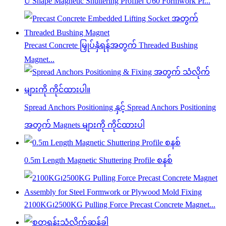
U Shape Magnetic Shuttering Profile၊ U60 Formwork Pr...
Precast Concrete မြှုပ်နှံရန်အတွက် Threaded Bushing
Magnet...
Spread Anchors Positioning နှင့် Spread Anchors Positioning
အတွက် Magnets များကို ကိုင်ထားပါ
0.5m Length Magnetic Shuttering Profile စနစ်
2100KG၊2500KG Pulling Force Precast Concrete Magnet...