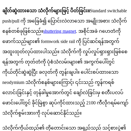
ချိတ်ဆွဲထားသော သံလိုက်များဖြင့် ပိတ်ခြင်း။
Standard switchable
push/pull ကို အခြေခံ၍ ပြောင်းလဲလာသော အမျိုးအစား သံလိုက်
စနစ်တစ်ခုဖြစ်သည်။
shuttering magnet
. အစိုင်အခဲ ဂဟေတံကို
ဖောက်သည်များ၏ formwork side rail ကို ပြင်ဆင်ရန်အတွက်
အထူးထုတ်လုပ်ထားပါသည်။ သံလိုက်ကို လှုပ်လှုပ်ရှားရှားဖြစ်စေ
ရန်အတွက် တုတ်တံကို ပုံစံသံလမ်းများ၏ အကွက်ပေါ်တွင်
ကိုယ်တိုင်ဆွဲဆွဲပြီး ခလုတ်ကို တွန်းချပါ။ ပေါင်းစပ်ထားသော
neodymium သံလိုက်စနစ်များကြောင့်၊ ၎င်းသည် ကွန်ကရစ်
လောင်းခြင်းနှင့် တုန်ခါမှုအောက်တွင် ချော်လဲခြင်းမှ စတီးပလပ်
ဖောင်းပေါ်တွင် ခိုင်မြဲစွာ ဆုပ်ကိုင်ထားသည့် 2100 ကီလိုဂရမ်ကျော်
သံလိုက်စွမ်းအားကို လုပ်ဆောင်နိုင်သည်။
သံလိုက်ကိုယ်ထည်၏ တိုတောင်းသော အရှည်သည် သင့်စားပွဲ၏