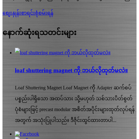
စျေးနှုန်းစာရင်းစုံစမ်းရန်
နောက်ဆုံးရသတင်းများ
loaf shuttering magnet ကို ဘယ်လိုထုတ်မလဲ။
Loaf Shuttering Magnet Loaf Magnet ကို Adapter ဆက်စပ်
ပစ္စည်းပါရှိသော အထပ်သား သို့မဟုတ် သစ်သားပိတ်စွတ်
ပုံစံများဖြင့် precast modular အစိတ်အပိုင်းများထုတ်လုပ်ရန်
အတွက် အသုံးပြုပါသည်။ ဒီဇိုင်းထွင်ထားတာပါ...