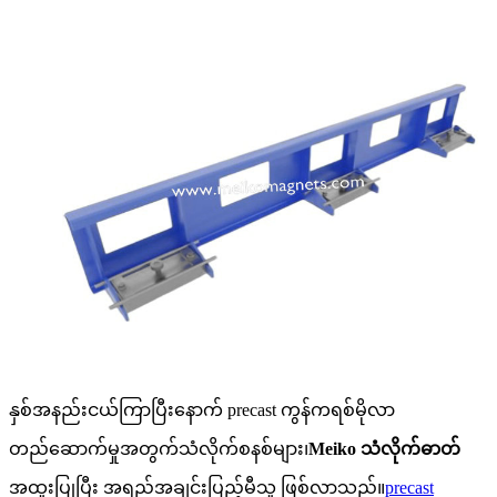
နှစ်အနည်းငယ်ကြာပြီးနောက် precast ကွန်ကရစ်မိုလာ
တည်ဆောက်မှုအတွက်သံလိုက်စနစ်များ၊
Meiko သံလိုက်ဓာတ်
အထူးပြုပြီး အရည်အချင်းပြည့်မီသူ ဖြစ်လာသည်။
precast