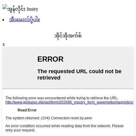
အီးမေးလ်ပို့ပါ။
အိုင်အိုအက်စ်
x