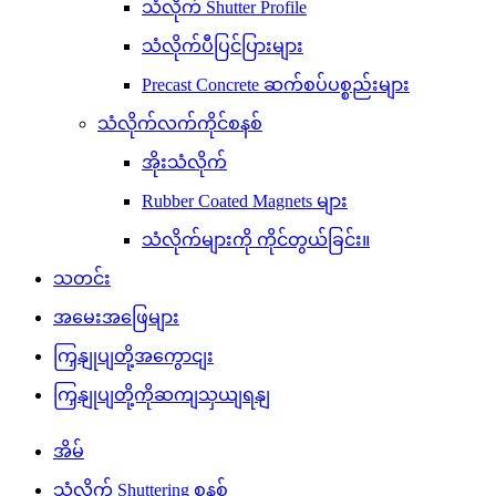
သံလိုက် Shutter Profile
သံလိုက်ပီပြင်ပြားများ
Precast Concrete ဆက်စပ်ပစ္စည်းများ
သံလိုက်လက်ကိုင်စနစ်
အိုးသံလိုက်
Rubber Coated Magnets များ
သံလိုက်များကို ကိုင်တွယ်ခြင်း။
သတင်း
အမေးအဖြေများ
ကြှနျုပျတို့အကွောငျး
ကြှနျုပျတို့ကိုဆကျသှယျရနျ
အိမ်
သံလိုက် Shuttering စနစ်